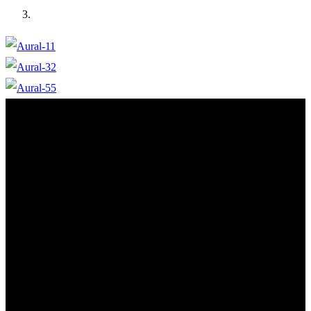
16
Mil Botellas
5
Hectareas