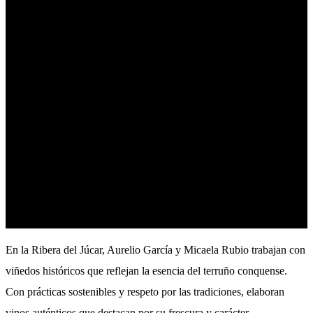
7
Hectareas
3
Vinos
En la Ribera del Júcar, Aurelio García y Micaela Rubio trabajan con
viñedos históricos que reflejan la esencia del terruño conquense.
Con prácticas sostenibles y respeto por las tradiciones, elaboran
vinos auténticos que destacan por su frescura y carácter.